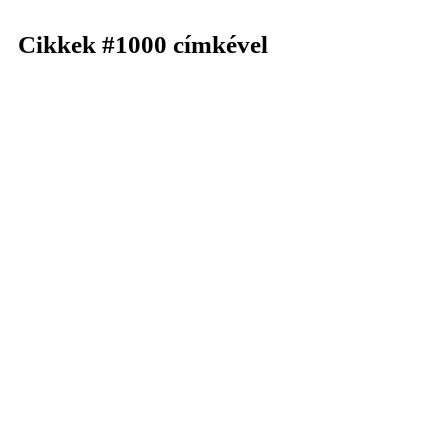
Cikkek
#1000
címkével
KERESÉS