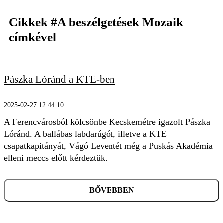
Cikkek
#A beszélgetések Mozaik
címkével
Pászka Lóránd a KTE-ben
KERESÉS
2025-02-27 12:44:10
A Ferencvárosból kölcsönbe Kecskemétre igazolt Pászka
Lóránd. A ballábas labdarúgót, illetve a KTE
csapatkapitányát, Vágó Leventét még a Puskás Akadémia
elleni meccs előtt kérdeztük.
BŐVEBBEN