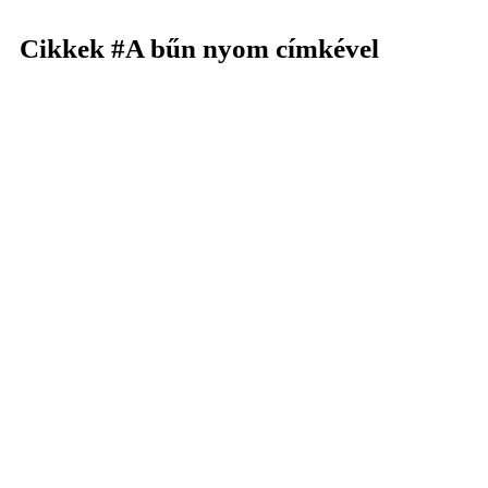
Cikkek
#A bűn nyom
címkével
KERESÉS