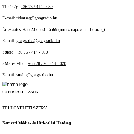
Titkárság:
+36 76 / 414 - 030
E-mail:
titkarsag@gongradio.hu
Értékesítés:
+36 20 / 550 - 6569
(munkanapokon - 17 óráig)
E-mail:
gongradio@gongradio.hu
Stúdió:
+36 76 / 414 - 010
SMS és Viber:
+36 20 / 9 - 414 - 020
E-mail:
studio@gongradio.hu
SÜTI BEÁLLÍTÁSOK
FELÜGYELETI SZERV
Nemzeti Média- és Hírközlési Hatóság