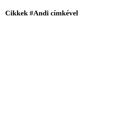
Cikkek
#Andi
címkével
KERESÉS