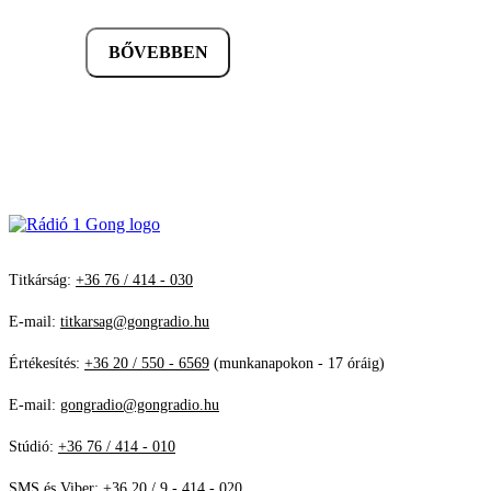
BŐVEBBEN
Titkárság:
+36 76 / 414 - 030
E-mail:
titkarsag@gongradio.hu
Értékesítés:
+36 20 / 550 - 6569
(munkanapokon - 17 óráig)
E-mail:
gongradio@gongradio.hu
Stúdió:
+36 76 / 414 - 010
SMS és Viber:
+36 20 / 9 - 414 - 020