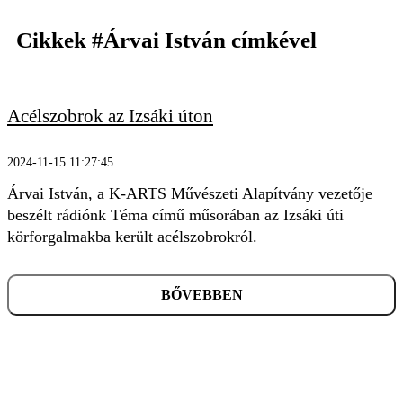
Cikkek
#Árvai István
címkével
Acélszobrok az Izsáki úton
KERESÉS
2024-11-15 11:27:45
Árvai István, a K-ARTS Művészeti Alapítvány vezetője
beszélt rádiónk Téma című műsorában az Izsáki úti
körforgalmakba került acélszobrokról.
BŐVEBBEN