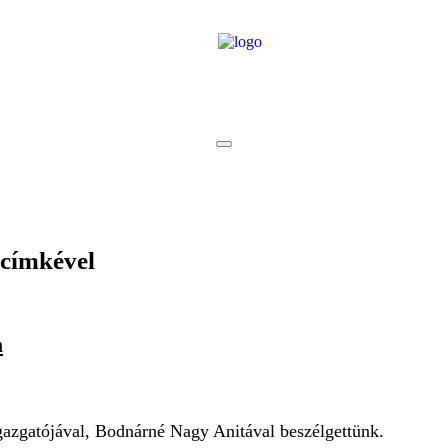
címkével
m
zgatójával, Bodnárné Nagy Anitával beszélgettünk.