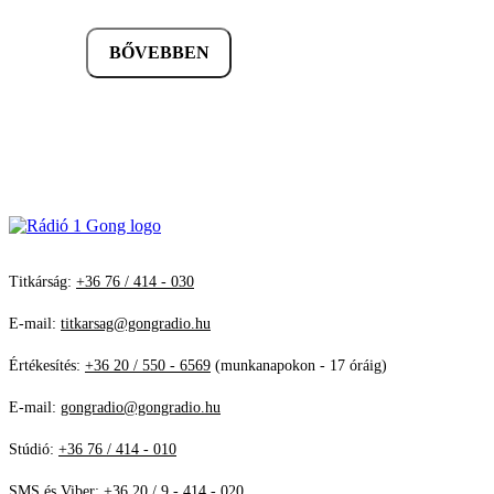
BŐVEBBEN
Titkárság:
+36 76 / 414 - 030
E-mail:
titkarsag@gongradio.hu
Értékesítés:
+36 20 / 550 - 6569
(munkanapokon - 17 óráig)
E-mail:
gongradio@gongradio.hu
Stúdió:
+36 76 / 414 - 010
SMS és Viber:
+36 20 / 9 - 414 - 020