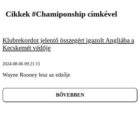
Cikkek
#Chamiponship
címkével
Klubrekordot jelentő összegért igazolt Angliába a
KERESÉS
Kecskemét védője
2024-08-06 09:21:15
Wayne Rooney lesz az edzője
BŐVEBBEN