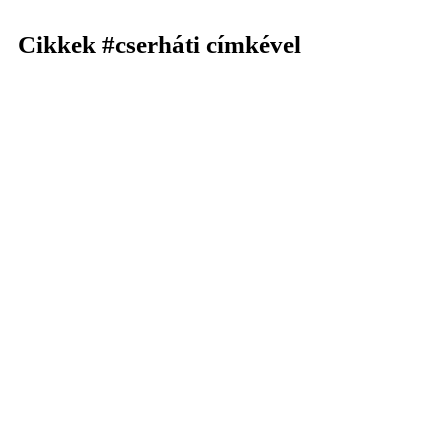
Cikkek
#cserháti
címkével
KERESÉS