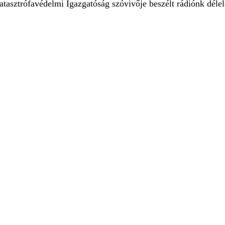
asztrófavédelmi Igazgatóság szóvivője beszélt rádiónk déle