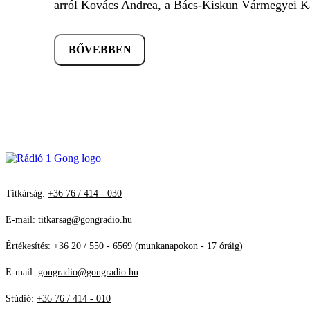
arról Kovács Andrea, a Bács-Kiskun Vármegyei Kat
BŐVEBBEN
Titkárság:
+36 76 / 414 - 030
E-mail:
titkarsag@gongradio.hu
Értékesítés:
+36 20 / 550 - 6569
(munkanapokon - 17 óráig)
E-mail:
gongradio@gongradio.hu
Stúdió:
+36 76 / 414 - 010