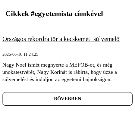
Cikkek
#egyetemista
címkével
Országos rekordra tőr a kecskeméti súlyemelő
KERESÉS
2026-06-16 11:24:25
Nagy Noel ismét megnyerte a MEFOB-ot, és még
unokatestvérét, Nagy Korinát is rábírta, hogy űzze a
súlyemelést és induljon az egyetemi bajnokságon.
BŐVEBBEN