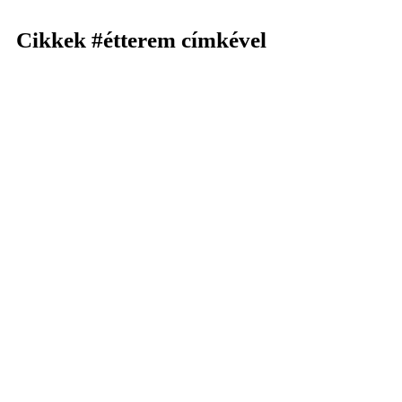
Cikkek
#étterem
címkével
KERESÉS