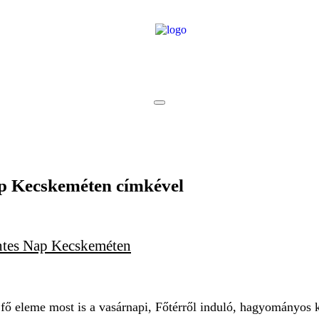
p Kecskeméten
címkével
ntes Nap Kecskeméten
fő eleme most is a vasárnapi, Főtérről induló, hagyományos k