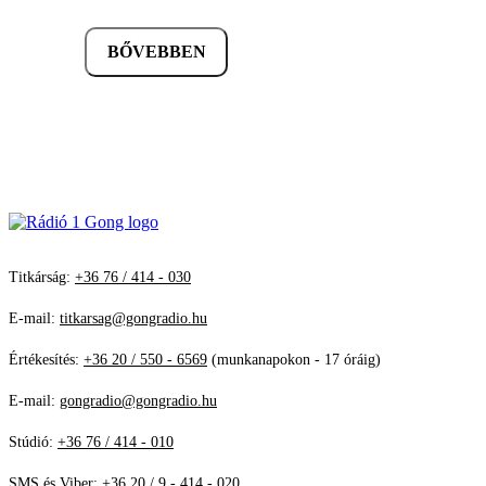
BŐVEBBEN
Titkárság:
+36 76 / 414 - 030
E-mail:
titkarsag@gongradio.hu
Értékesítés:
+36 20 / 550 - 6569
(munkanapokon - 17 óráig)
E-mail:
gongradio@gongradio.hu
Stúdió:
+36 76 / 414 - 010
SMS és Viber:
+36 20 / 9 - 414 - 020