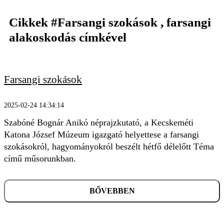
Cikkek
#Farsangi szokások , farsangi
alakoskodás
címkével
Farsangi szokások
KERESÉS
2025-02-24 14:34:14
Szabóné Bognár Anikó néprajzkutató, a Kecskeméti
Katona József Múzeum igazgató helyettese a farsangi
szokásokról, hagyományokról beszélt hétfő délelőtt Téma
című műsorunkban.
BŐVEBBEN