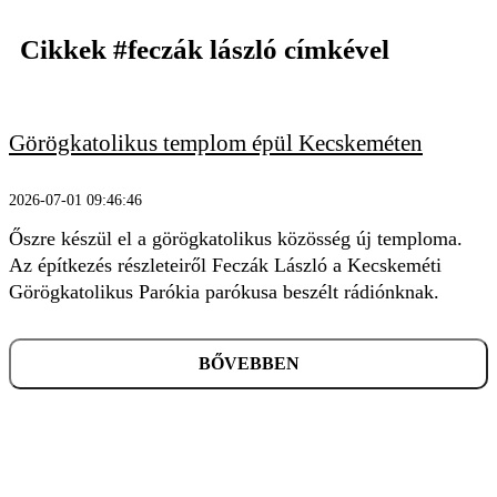
Cikkek
#feczák lászló
címkével
Görögkatolikus templom épül Kecskeméten
KERESÉS
2026-07-01 09:46:46
Őszre készül el a görögkatolikus közösség új temploma.
Az építkezés részleteiről Feczák László a Kecskeméti
Görögkatolikus Parókia parókusa beszélt rádiónknak.
BŐVEBBEN