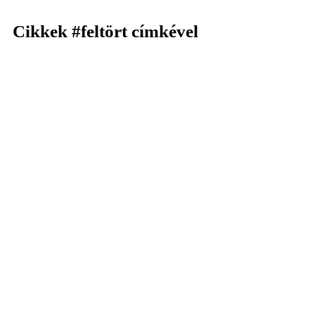
Cikkek
#feltört
címkével
KERESÉS