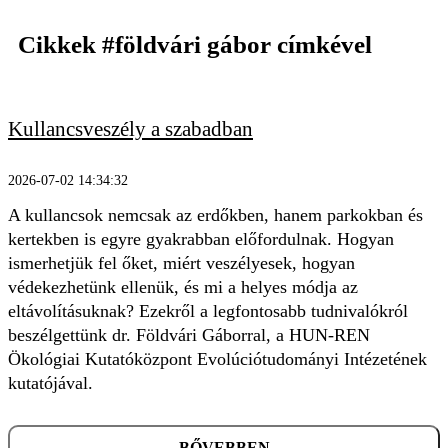
Cikkek
#földvári gábor
címkével
Kullancsveszély a szabadban
2026-07-02 14:34:32
KERESÉS
A kullancsok nemcsak az erdőkben, hanem parkokban és
kertekben is egyre gyakrabban előfordulnak. Hogyan
ismerhetjük fel őket, miért veszélyesek, hogyan
védekezhetünk ellenük, és mi a helyes módja az
eltávolításuknak? Ezekről a legfontosabb tudnivalókról
beszélgettünk dr. Földvári Gáborral, a HUN-REN
Ökológiai Kutatóközpont Evolúciótudományi Intézetének
kutatójával.
BŐVEBBEN