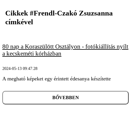
Cikkek
#Frendl-Czakó Zsuzsanna
címkével
KERESÉS
80 nap a Koraszülött Osztályon - fotókiállítás nyílt
a kecskeméti kórházban
2024-05-13 09:47:28
A megható képeket egy érintett édesanya készítette
BŐVEBBEN