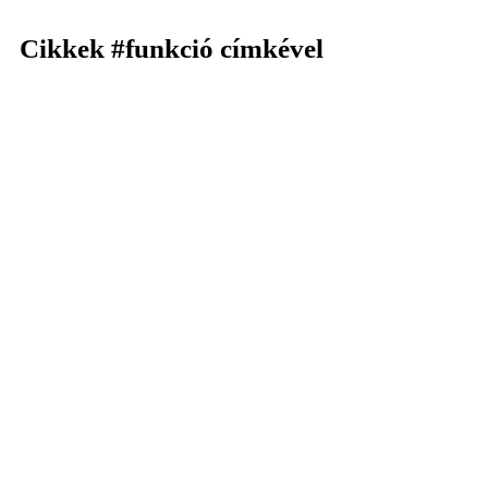
Cikkek
#funkció
címkével
KERESÉS