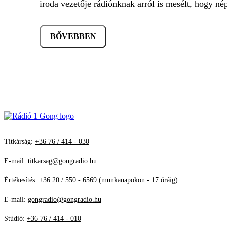
iroda vezetője rádiónknak arról is mesélt, hogy né
BŐVEBBEN
Titkárság:
+36 76 / 414 - 030
E-mail:
titkarsag@gongradio.hu
Értékesítés:
+36 20 / 550 - 6569
(munkanapokon - 17 óráig)
E-mail:
gongradio@gongradio.hu
Stúdió:
+36 76 / 414 - 010