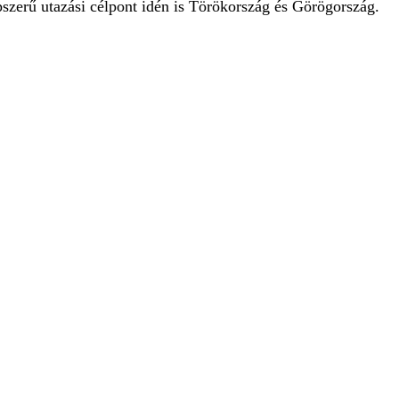
pszerű utazási célpont idén is Törökország és Görögország.