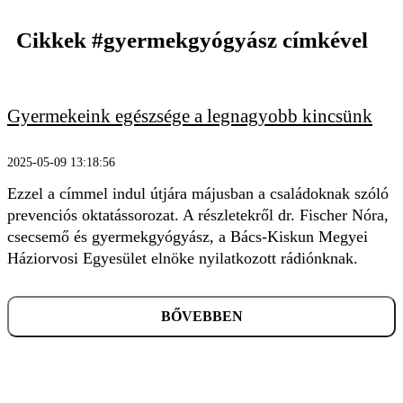
Cikkek
#gyermekgyógyász
címkével
Gyermekeink egészsége a legnagyobb kincsünk
KERESÉS
2025-05-09 13:18:56
Ezzel a címmel indul útjára májusban a családoknak szóló
prevenciós oktatássorozat. A részletekről dr. Fischer Nóra,
csecsemő és gyermekgyógyász, a Bács-Kiskun Megyei
Háziorvosi Egyesület elnöke nyilatkozott rádiónknak.
BŐVEBBEN