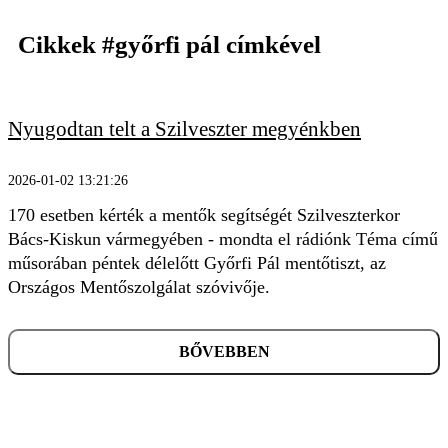
Cikkek
#győrfi pál
címkével
Nyugodtan telt a Szilveszter megyénkben
KERESÉS
2026-01-02 13:21:26
170 esetben kérték a mentők segítségét Szilveszterkor
Bács-Kiskun vármegyében - mondta el rádiónk Téma című
műsorában péntek délelőtt Győrfi Pál mentőtiszt, az
Országos Mentőszolgálat szóvivője.
BŐVEBBEN