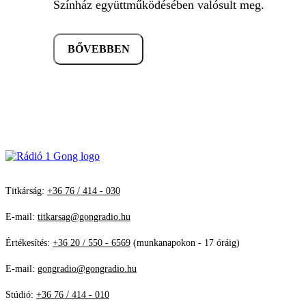
Színház együttműködésében valósult meg.
BŐVEBBEN
Titkárság:
+36 76 / 414 - 030
E-mail:
titkarsag@gongradio.hu
Értékesítés:
+36 20 / 550 - 6569
(munkanapokon - 17 óráig)
E-mail:
gongradio@gongradio.hu
Stúdió:
+36 76 / 414 - 010