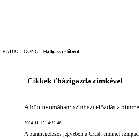
RÁDIÓ 1 GONG
Hallgassa élőben!
Cikkek
#házigazda
címkével
A bűn nyomában: színházi előadás a bűnme
2024-11-15 14:32:48
A bűnmegelőzés jegyében a Crash címmel színpadr