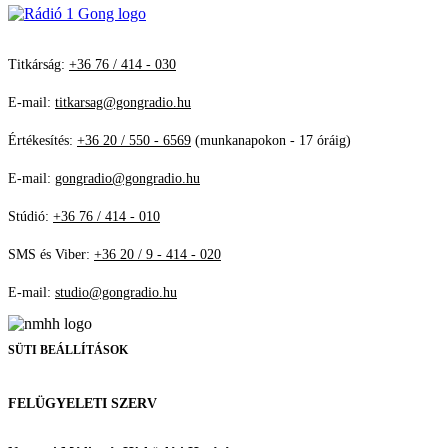
Titkárság:
+36 76 / 414 - 030
E-mail:
titkarsag@gongradio.hu
Értékesítés:
+36 20 / 550 - 6569
(munkanapokon - 17 óráig)
E-mail:
gongradio@gongradio.hu
Stúdió:
+36 76 / 414 - 010
SMS és Viber:
+36 20 / 9 - 414 - 020
E-mail:
studio@gongradio.hu
SÜTI BEÁLLÍTÁSOK
FELÜGYELETI SZERV