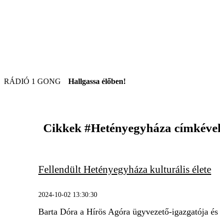
RÁDIÓ 1 GONG
Hallgassa élőben!
Cikkek
#Hetényegyháza
címkéve
Fellendült Hetényegyháza kulturális élete
2024-10-02 13:30:30
Barta Dóra a Hírös Agóra ügyvezető-igazgatója é