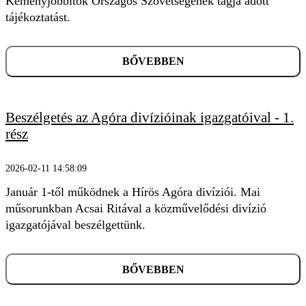
Kéményjobbítók Országos Szövetségének tagja adott
tájékoztatást.
BŐVEBBEN
Beszélgetés az Agóra divízióinak igazgatóival - 1.
rész
2026-02-11 14:58:09
Január 1-től működnek a Hírös Agóra divíziói. Mai
műsorunkban Acsai Ritával a közművelődési divízió
igazgatójával beszélgettünk.
BŐVEBBEN