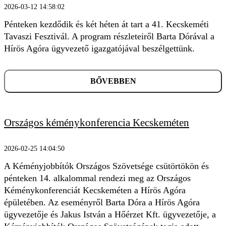
2026-03-12 14:58:02
Pénteken kezdődik és két héten át tart a 41. Kecskeméti
KERESÉS
Tavaszi Fesztivál. A program részleteiről Barta Dórával a
Hírös Agóra ügyvezető igazgatójával beszélgettünk.
BŐVEBBEN
Országos kéménykonferencia Kecskeméten
2026-02-25 14:04:50
A Kéményjobbítók Országos Szövetsége csütörtökön és
pénteken 14. alkalommal rendezi meg az Országos
Kéménykonferenciát Kecskeméten a Hírös Agóra
épületében. Az eseményről Barta Dóra a Hírös Agóra
ügyvezetője és Jakus István a Hőérzet Kft. ügyvezetője, a