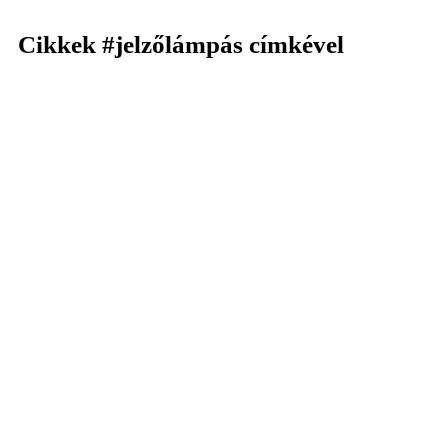
Cikkek
#jelzőlámpás
címkével
KERESÉS