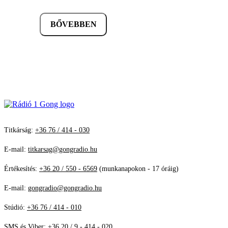
BŐVEBBEN
Titkárság:
+36 76 / 414 - 030
E-mail:
titkarsag@gongradio.hu
Értékesítés:
+36 20 / 550 - 6569
(munkanapokon - 17 óráig)
E-mail:
gongradio@gongradio.hu
Stúdió:
+36 76 / 414 - 010
SMS és Viber:
+36 20 / 9 - 414 - 020