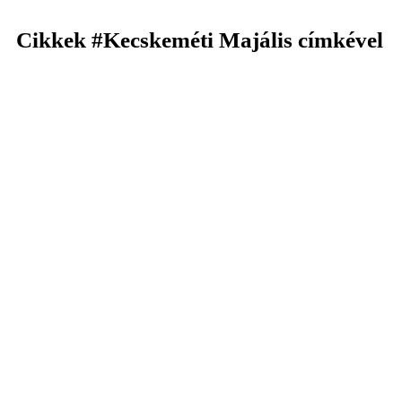
Cikkek
#Kecskeméti Majális
címkével
KERESÉS