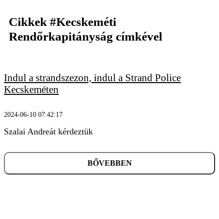
Cikkek
#Kecskeméti
Rendőrkapitányság
címkével
KERESÉS
Indul a strandszezon, indul a Strand Police
Kecskeméten
2024-06-10 07:42:17
Szalai Andreát kérdeztük
BŐVEBBEN