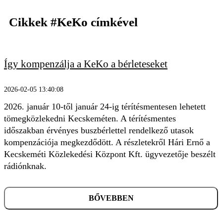
Cikkek
#KeKo
címkével
Így kompenzálja a KeKo a bérleteseket
2026-02-05 13:40:08
2026. január 10-től január 24-ig térítésmentesen lehetett
tömegközlekedni Kecskeméten. A térítésmentes
időszakban érvényes buszbérlettel rendelkező utasok
kompenzációja megkezdődött. A részletekről Hári Ernő a
Kecskeméti Közlekedési Központ Kft. ügyvezetője beszélt
rádiónknak.
KERESÉS
BŐVEBBEN