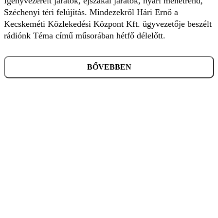
Igényvezérelt járatok, éjszakai járatok, nyári menetrend,
Széchenyi téri felújítás. Mindezekről Hári Ernő a
Kecskeméti Közlekedési Központ Kft. ügyvezetője beszélt
rádiónk Téma című műsorában hétfő délelőtt.
BŐVEBBEN