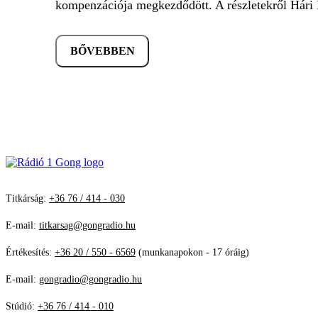
kompenzációja megkezdődött. A részletekről Hári 
BŐVEBBEN
Titkárság:
+36 76 / 414 - 030
E-mail:
titkarsag@gongradio.hu
Értékesítés:
+36 20 / 550 - 6569
(munkanapokon - 17 óráig)
E-mail:
gongradio@gongradio.hu
Stúdió:
+36 76 / 414 - 010