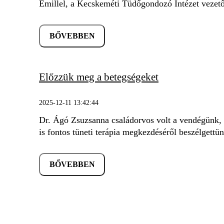
Emillel, a Kecskeméti Tüdőgondozó Intézet vezető
BŐVEBBEN
Előzzük meg a betegségeket
2025-12-11 13:42:44
Dr. Ágó Zsuzsanna családorvos volt a vendégünk, a
is fontos tüneti terápia megkezdéséről beszélgettün
BŐVEBBEN