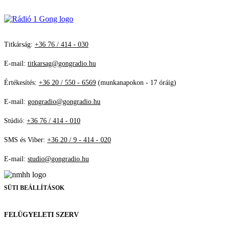
Titkárság:
+36 76 / 414 - 030
E-mail:
titkarsag@gongradio.hu
Értékesítés:
+36 20 / 550 - 6569
(munkanapokon - 17 óráig)
E-mail:
gongradio@gongradio.hu
Stúdió:
+36 76 / 414 - 010
SMS és Viber:
+36 20 / 9 - 414 - 020
E-mail:
studio@gongradio.hu
SÜTI BEÁLLÍTÁSOK
FELÜGYELETI SZERV