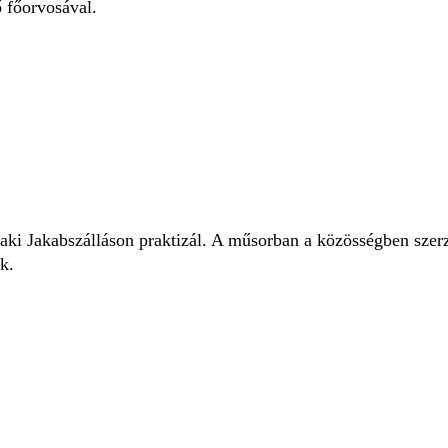
 főorvosával.
ki Jakabszálláson praktizál. A műsorban a közösségben szerz
k.