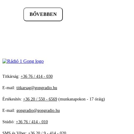
BŐVEBBEN
Titkárság:
+36 76 / 414 - 030
E-mail:
titkarsag@gongradio.hu
Értékesítés:
+36 20 / 550 - 6569
(munkanapokon - 17 óráig)
E-mail:
gongradio@gongradio.hu
Stúdió:
+36 76 / 414 - 010
SMS és Viber:
+36 20 / 9 - 414 - 020