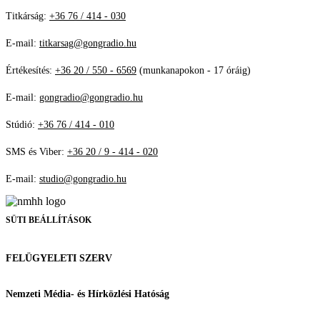
Titkárság:
+36 76 / 414 - 030
E-mail:
titkarsag@gongradio.hu
Értékesítés:
+36 20 / 550 - 6569
(munkanapokon - 17 óráig)
E-mail:
gongradio@gongradio.hu
Stúdió:
+36 76 / 414 - 010
SMS és Viber:
+36 20 / 9 - 414 - 020
E-mail:
studio@gongradio.hu
SÜTI BEÁLLÍTÁSOK
FELÜGYELETI SZERV
Nemzeti Média- és Hírközlési Hatóság