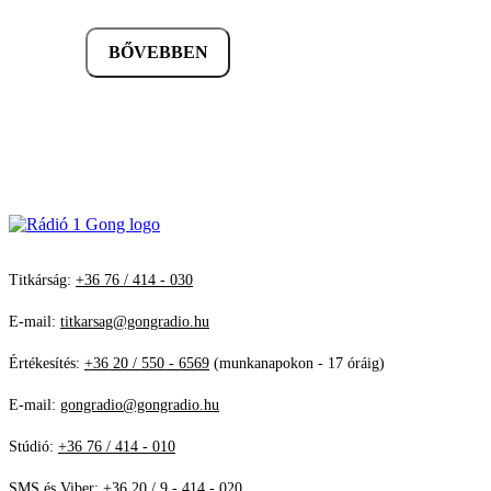
BŐVEBBEN
Titkárság:
+36 76 / 414 - 030
E-mail:
titkarsag@gongradio.hu
Értékesítés:
+36 20 / 550 - 6569
(munkanapokon - 17 óráig)
E-mail:
gongradio@gongradio.hu
Stúdió:
+36 76 / 414 - 010
SMS és Viber:
+36 20 / 9 - 414 - 020