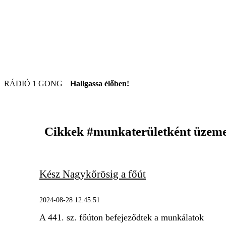
RÁDIÓ 1 GONG
Hallgassa élőben!
Cikkek
#munkaterületként üzeme
Kész Nagykőrösig a főút
2024-08-28 12:45:51
A 441. sz. főúton befejeződtek a munkálatok