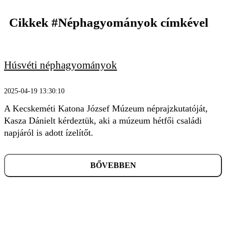
Cikkek
#Néphagyományok
címkével
Húsvéti néphagyományok
KERESÉS
2025-04-19 13:30:10
A Kecskeméti Katona József Múzeum néprajzkutatóját,
Kasza Dánielt kérdeztük, aki a múzeum hétfői családi
napjáról is adott ízelítőt.
BŐVEBBEN