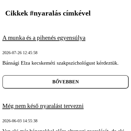
Cikkek
#nyaralás
címkével
A munka és a pihenés egyensúlya
2026-07-26 12:45:58
Bánsági Elza kecskeméti szakpszichológust kérdeztük.
KERESÉS
BŐVEBBEN
Még nem késő nyaralást tervezni
2026-06-03 14:55:38
Van aki már hónapokkal előre eltervezi nyaralását, de aki