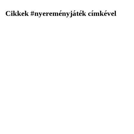
Cikkek
#nyereményjáték
címkével
KERESÉS