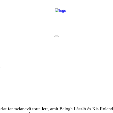
l
lat fantázianevű torta lett, amit Balogh László és Kis Rola