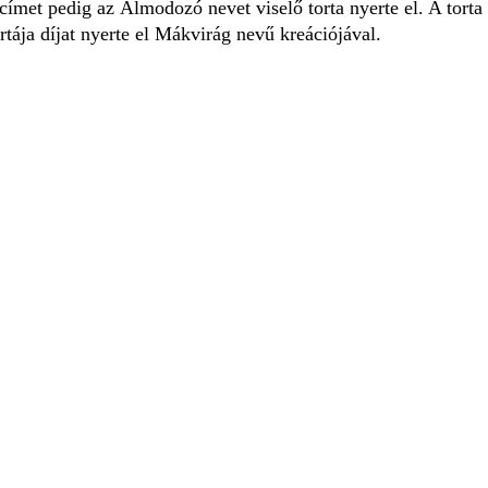
ímet pedig az Álmodozó nevet viselő torta nyerte el. A tort
tája díjat nyerte el Mákvirág nevű kreációjával.