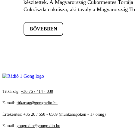
készítettek. A Magyarország Cukormentes Tortája c
Cukrászda cukrásza, aki tavaly a Magyarország Tor
BŐVEBBEN
Titkárság:
+36 76 / 414 - 030
E-mail:
titkarsag@gongradio.hu
Értékesítés:
+36 20 / 550 - 6569
(munkanapokon - 17 óráig)
E-mail:
gongradio@gongradio.hu