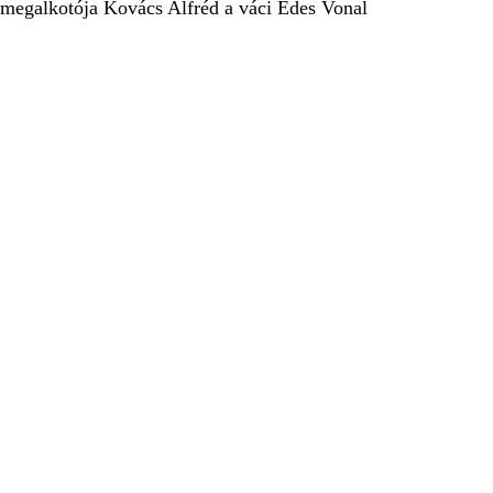
a megalkotója Kovács Alfréd a váci Édes Vonal
KERESÉS