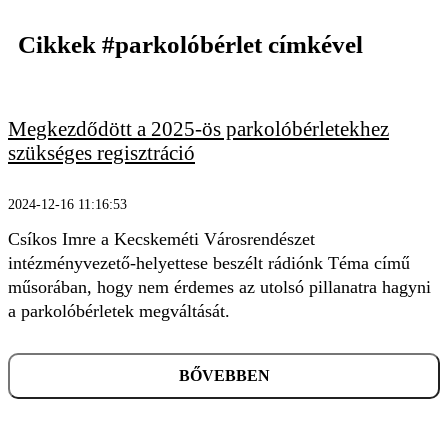
Cikkek
#parkolóbérlet
címkével
Megkezdődött a 2025-ös parkolóbérletekhez
szükséges regisztráció
KERESÉS
2024-12-16 11:16:53
Csíkos Imre a Kecskeméti Városrendészet
intézményvezető-helyettese beszélt rádiónk Téma című
műsorában, hogy nem érdemes az utolsó pillanatra hagyni
a parkolóbérletek megváltását.
BŐVEBBEN