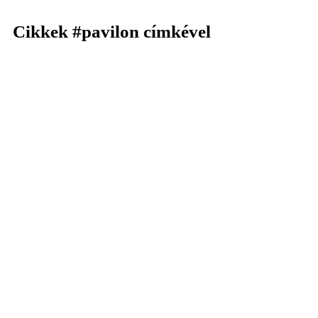
Cikkek
#pavilon
címkével
KERESÉS