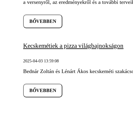
a versenyről, az eredményekről és a további terve
BŐVEBBEN
Kecskemétiek a pizza világbajnokságon
2025-04-03 13:59:08
Bednár Zoltán és Lénárt Ákos kecskeméti szakácsok
BŐVEBBEN