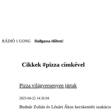
RÁDIÓ 1 GONG
Hallgassa élőben!
Cikkek
#pizza
címkével
Pizza világversenyen jártak
2025-04-22 14:26:04
Bednár Zoltán és Lénárt Ákos kecskeméti szakácsok