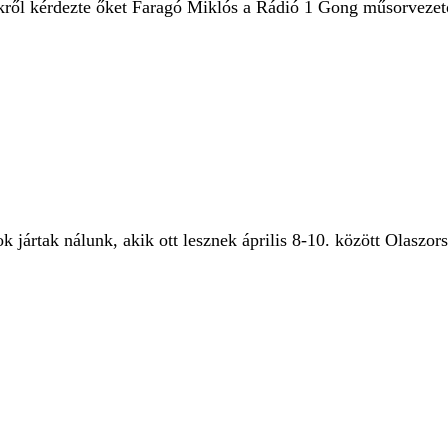
ikről kérdezte őket Faragó Miklós a Rádió 1 Gong műsorvezet
 jártak nálunk, akik ott lesznek április 8-10. között Olaszo