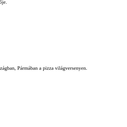
ője.
KERESÉS
rszágban, Pármában a pizza világversenyen.