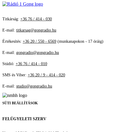
Titkárság:
+36 76 / 414 - 030
E-mail:
titkarsag@gongradio.hu
Értékesítés:
+36 20 / 550 - 6569
(munkanapokon - 17 óráig)
E-mail:
gongradio@gongradio.hu
Stúdió:
+36 76 / 414 - 010
SMS és Viber:
+36 20 / 9 - 414 - 020
E-mail:
studio@gongradio.hu
SÜTI BEÁLLÍTÁSOK
FELÜGYELETI SZERV