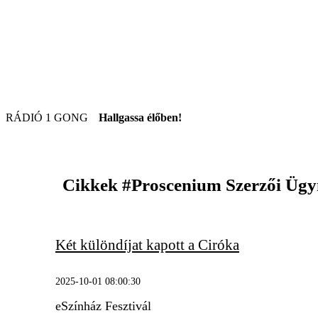
RÁDIÓ 1 GONG
Hallgassa élőben!
Cikkek
#Proscenium Szerzői Üg
Két különdíjat kapott a Ciróka
2025-10-01 08:00:30
eSzínház Fesztivál