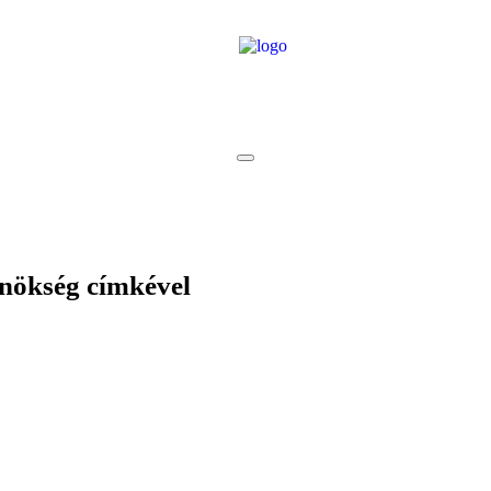
ynökség
címkével