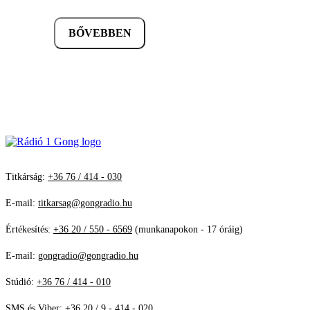
BŐVEBBEN
Titkárság:
+36 76 / 414 - 030
E-mail:
titkarsag@gongradio.hu
Értékesítés:
+36 20 / 550 - 6569
(munkanapokon - 17 óráig)
E-mail:
gongradio@gongradio.hu
Stúdió:
+36 76 / 414 - 010
SMS és Viber:
+36 20 / 9 - 414 - 020