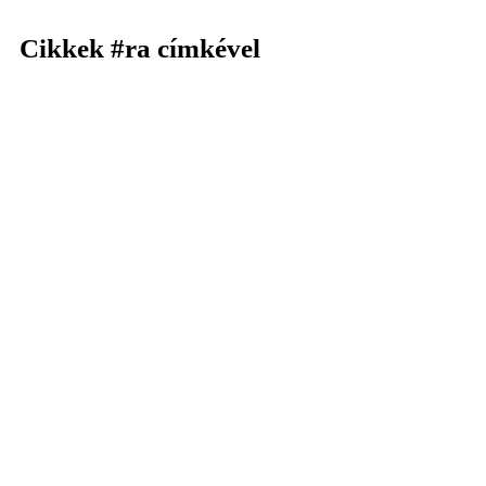
Cikkek
#ra
címkével
KERESÉS