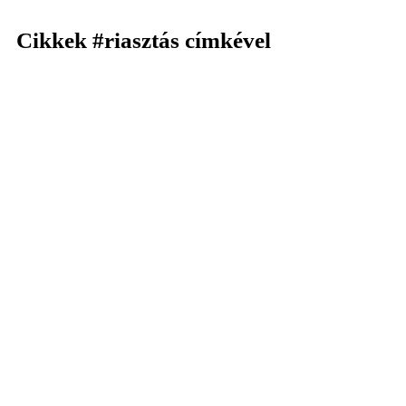
Cikkek
#riasztás
címkével
KERESÉS