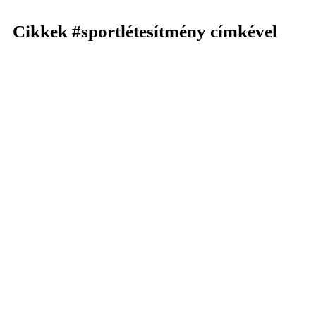
Cikkek
#sportlétesítmény
címkével
KERESÉS