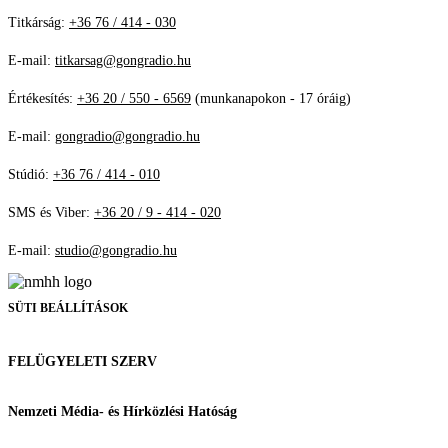
Titkárság:
+36 76 / 414 - 030
E-mail:
titkarsag@gongradio.hu
Értékesítés:
+36 20 / 550 - 6569
(munkanapokon - 17 óráig)
E-mail:
gongradio@gongradio.hu
Stúdió:
+36 76 / 414 - 010
SMS és Viber:
+36 20 / 9 - 414 - 020
E-mail:
studio@gongradio.hu
SÜTI BEÁLLÍTÁSOK
FELÜGYELETI SZERV
Nemzeti Média- és Hírközlési Hatóság