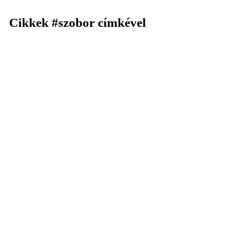
Cikkek
#szobor
címkével
KERESÉS