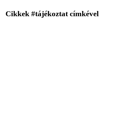
Cikkek
#tájékoztat
címkével
KERESÉS